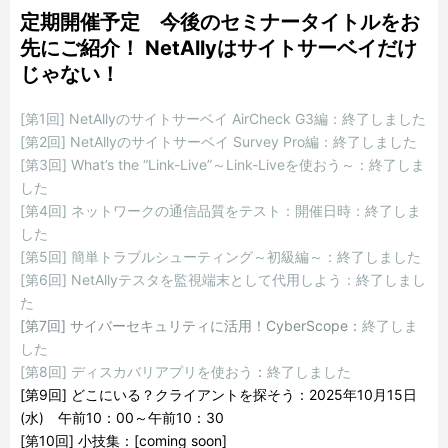
定期開催予定 今後のセミナータイトルをお
先にご紹介！ NetAllyはサイトサーベイだけ
じゃない！
[第1回] NetAllyのサイトサーベイ AirCheck G3編：終了しました
[第2回] NetAllyのサイトサーベイ Survey Pro編：終了しました
[第3回] What’s the “Link-Live”～Link-Liveを使おう～：終了しま
した
[第4回] ネットワークの通信品質をテスト：開催日時：終了しま
した
[第5回] 簡単トラブルシューティング～初級編～：終了しました
[第6回] NetAllyテスタを監視端末として代用しよう：終了しまし
た
[
第7回] サイバーセキュリティに活用！
CyberScope
：
終了しま
した
[第8回] ディスカバリアプリを使おう
：
終了しました
[第
9
回
]
どこにいる？クライアントを探そう
：2025年10月15日
(水) 午前10：00～午前10：30
[第
10
回
]
小技集：
[coming soon]