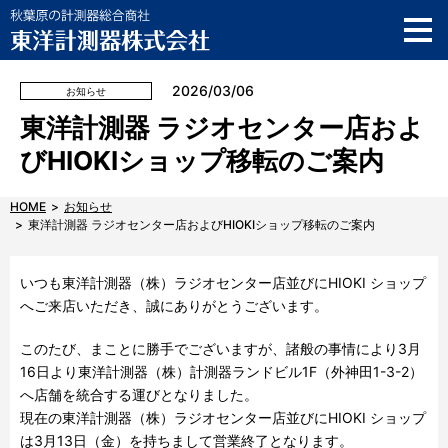
ご利用ガイド
製品サポート情報
2026/03/06
お知らせ
AKIBA SOLUTION SQUARE
東洋計測器 ラジオセンター店およ
メーカーショップ
びHIOKIショップ移転のご案内
お知らせ
HOME
お知らせ
東洋計測器 ラジオセンター店およびHIOKIショップ移転のご案内
店舗情報
English
いつも東洋計測器（株）ラジオセンター店並びにHIOKI ショップ
へご来店いただき、誠にありがとうございます。
お問い合わせ
このたび、まことに勝手でございますが、諸般の事情により3月
16日より東洋計測器（株）計測器ランドビル1F（外神田1-3-2）
へ店舗を統合する運びとなりました。
現在の東洋計測器（株）ラジオセンター店並びにHIOKI ショップ
は3月13日（金）を持ちまして営業終了となります。