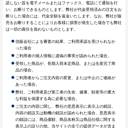
諾しない旨を電子メールまたはファックス、電話にて通知を行
い、お断りできるものとします。弊社が代金受領済みの注文をお
断りした場合には、代金全額を返金いたします。なお、弊社が販
売をお断りすることによりお客様に損害が発生した場合でも弊社
は一切の責任を負わないものとします。
信販会社による審査の結果、ご利用承認を受けられなか
った場合
ご利用者の個人情報に虚偽の事実が認められた場合。
受領した商品が、長期入荷未定商品、または生産完了商
品の場合。
ご利用者からご注文内容の変更、または中止のご連絡が
あった場合。
弊社、ご利用者及び第三者の生命、健康、財産等の重大
な利益を保護する為に必要な場合。
ご注文の内容に関し、弊社の意思表示に表示上の錯誤、
内容の錯誤又は動機の錯誤が認められた場合。意思表示
の錯誤には、商品価額、商品名称又は商品仕様に関する
表示上の誤りの他、当サイトの全ての提供データが含ま